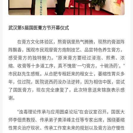
武汉第5届国医膏方节开幕仪式
在膏方文化体验区，熬膏锅里热气腾腾，现熬的膏滋阵
阵飘香，围观市民观摩膏方炮制技艺、品尝特色养生膏方，
感受膏方的独特魅力。“原来膏方要经过浸泡、煎煮、浓
缩、收膏等十多道工序，真不愧是‘一勺膏方，十碗汤药’。”
市民赵先生感慨。从合肥专程赶来的程女士，萎缩性胃炎多
年，住过院，医院说西药没办法逆转，因为相信中医，尝试
了国医膏方，现在完全康复了，此次特意送来锦旗表示感
谢。
“浊毒理论传承与应用圆桌论坛”在会议室召开。国医大
师李佃贵教授、传承弟子黄泽峰主任等专家出席，围绕萎缩
性胃炎治疗现状、传承工作室未来的规划以及膏方治疗慢性