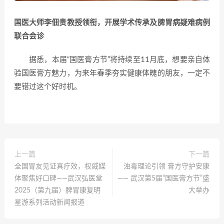
国医大师李佃贵教授领衔，开展学术传承及脾胃病疑难病例
联合会诊
据悉，本届“国医膏方节”将持续至11月底，想要亲自体
验国医膏方魅力，为来年春季夯实健康体魄的朋友，一定不
要错过这个好时机。
上一篇
下一篇
全国胃友见证真疗效，权威媒
浊毒理论引领 膏方守护安康
体聚焦好口碑——武汉弘医堂
—— 武汉第5届“国医膏方节”盛
2025（第九届）脾胃康复明
大举办
星游系列活动新闻报道