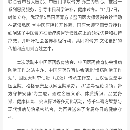
联合省市各大医院、中医门诊以膏方 养生为核心，推出一
系列惠民服务，引导市民科学进补，健康过冬。”11月7日，
时值立冬，武汉第5届国医膏方节暨国医大师领衔会诊活动
在武汉弘医 堂中医医院拉开帷幕，国医大师李佃贵教授详
细阐述了中医膏方在治疗脾胃等慢性病上的领先优势和独特
疗效，并呼吁社会各界积极行动，共同将膏方 文化更好的
传播和应用到百姓之中。
本次活动由中国医药教育协会、中国医药教育协会慢病
防治工作总站主办，中国医药教育协会湖北“慢病防治工作
站”、国医大师李佃贵（武汉）传承工作室、武汉弘医堂中
医医院、格格健康互联网医院承办，以“浊毒理论引领，膏
方守护安康”为主题，通过名医义诊、体质辨识、品尝膏
滋、健康科普、会议探讨等多元化活动，将千年膏方智慧与
现代慢病防治紧密结合，为百姓送来了专属冬日的健康守
护。