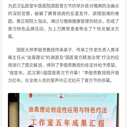
为武汉弘医堂中医医院国医膏方节的举办是对慢病防治痛点
的深刻觉察，破解了脾胃疾病的反复发作、调理困难的难
题。黄正明院士指出，通过与慢病健康管理的结合，形成了
膏方特色品牌活动，为上万脾胃患者带去了个性化解决方
案。
国医大师李佃贵教授传承弟子、传承工作室负责人黄泽
峰主任从“浊毒理论”的渊源及“国医膏方精准治胃”疗法的应
用进行了图文解说，得到了李佃贵教授的肯定并给予厚望。
“我宣布，武汉第5届国医膏方节开幕！”李佃贵教授揭开膏
方红布，在全体人员的掌声中正式拉开了膏方节的序幕。