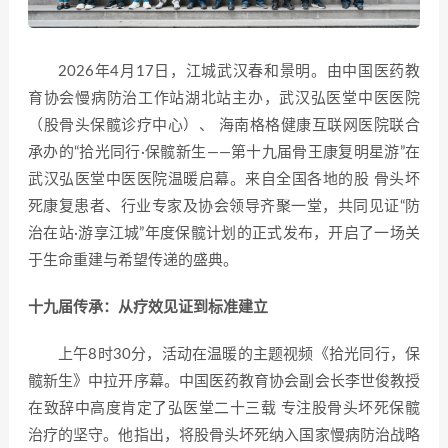
2026年4月17日，江城武汉春和景明。由中国医药教
育协会慢病防治工作站湖北站主办，武汉弘医堂中医医院
（股骨头保髋诊疗中心）、 海南格格健康互联网医院联合
承办的“拾光同行·保髋新生——第十九届骨王康复明星游”在
武汉弘医堂中医医院温暖启幕。来自全国各地的股 骨头坏
死康复患者、行业专家及协会领导齐聚一堂，共同见证“防
治在站·游享江城”年度保髋计划的正式发布，开启了一场关
于生命重建与希望传递的盛典。
十九届传承：从疗效见证到标准建立
上午8时30分，活动在温暖的主题视频《拾光同行，保
髋新生》中拉开序幕。中国医药教育协会副会长李世俊教授
在致辞中高度肯定了弘医堂二十三载 专注股骨头坏死保髋
治疗的坚守。他指出，将股骨头坏死纳入国家慢病防治战略