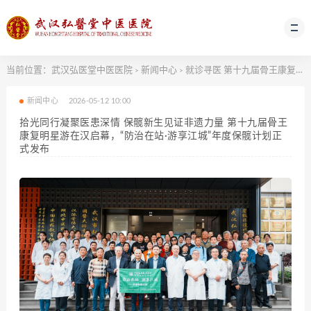
当前位置：
武汉弘医堂中医医院
新闻中心
就诊寻医
第十九届骨王康复明星游在汉启幕，“防治在站·游享江城”年度保髋计划正式发布
>
>
新闻中心
2026-05-12 10:00
拾光同行凝聚医患深情 保髋新生见证非遗力量 第十九届骨王
康复明星游在汉启幕，“防治在站·游享江城”年度保髋计划正
式发布