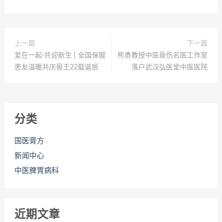
上一篇
下一篇
爱在一起·共迎新生 | 全国保髋
熊勇教授中医骨伤名医工作室
患友温暖共庆骨王22载诞辰
落户武汉弘医堂中医医院
分类
国医膏方
新闻中心
中医脾胃病科
近期文章