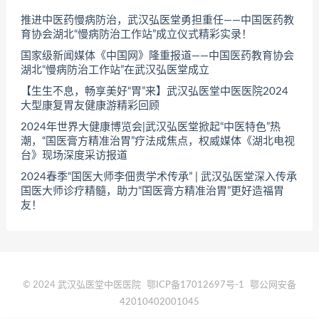
推进中医药慢病防治，武汉弘医堂勇担重任——中国医药教
育协会湖北“慢病防治工作站”成立仪式精彩实录！
国家级新闻媒体《中国网》隆重报道——中国医药教育协会
湖北“慢病防治工作站”在武汉弘医堂成立
【生生不息，畅享美好“胃”来】武汉弘医堂中医医院2024
大型康复胃友健康游精彩回顾
2024年世界大健康博览会|武汉弘医堂掀起“中医特色”热
潮，“国医膏方精准治胃”疗法成焦点，权威媒体《湖北电视
台》现场深度采访报道
2024春季“国医大师李佃贵学术传承” | 武汉弘医堂深入传承
国医大师诊疗精髓，助力“国医膏方精准治胃”更好造福胃
友！
© 2024 武汉弘医堂中医医院
鄂ICP备17012697号-1
鄂公网安备
42010402001045