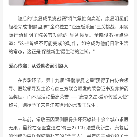
随后的“康复成果挑战赛”将气氛推向高潮。康复明星们
轻松完成“抱膝盘腿”“金鸡独立”“趾压板乐园”三关挑战，用实
际行动证明了髋关节功能的 显著恢复。董晓俊教授点评
道：“这些曾经不可能完成的动作，如今成为他们日常生活
的常态，这正是‘保髋新生’最生动的注脚。”
爱心传递：从受助者到引路人
在表彰环节，第十九届“保髋康复之星”获得了由协会领
导、医院领导及主诊专家三方联合颁发的荣誉证书及养护药
品奖励。而本届活动最高荣誉 ——“康复之星·爱心传递大使”
称号，则授予了来自江苏徐州的常敬玉先生。
一年前，常敬玉因双侧股骨头坏死辗转十余个城市求医
无果，最终在弘医堂通过“骨王2+1”疗法重获新生。康复后
的他成为中医保髋最朴实的 “代言人”，半年内主动介绍了十