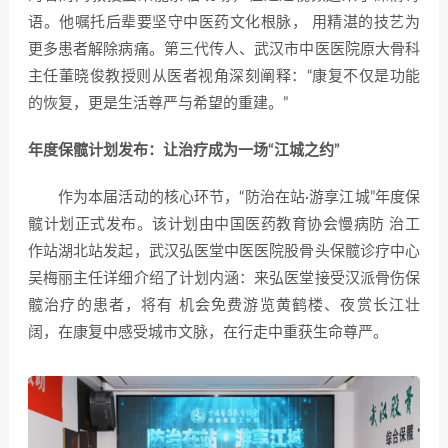
语。他嘱托后辈要坚守中医药文化根脉， 用精湛的技艺为
更多患者解除病痛。第三代传人、武汉市中医医院原大骨科
主任董晓俊教授则从医者视角深刻阐释：“康复不仅是功能
的恢复，更是生活尊严与希望的重建。”
年度保髋计划发布：让治疗成为一场“江城之约”
作为本届活动的核心环节，“防治在站·游享江城”年度保
髋计划正式发布。该计划由中国医药教育协会慢病防 治工
作站湖北站发起，武汉弘医堂中医医院股骨头保髋诊疗中心
吴梅丽主任详细介绍了计划内涵：来弘医堂接受汉派骨伤保
髋治疗的患者，将有 机会免费游览黄鹤楼、夜赏长江壮
阔，在康复中感受城市文脉，在行走中重获生命尊严。