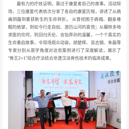
最有力的疗效证明，莫过于康复者自己的故事。活动现
场，三位康复代表依次分享了各自的康复历程，讲述了从病
痛阴霾到重获新生的生命转折。 从曾经困于病榻、翻身难
眠的绝望，到如今行走自如、游历山河的喜悦；从辗转多地
求医的坎坷，到回归天伦、含饴弄孙的温馨，一个个真实的
生命重启故事，令现场观众动容。胡楚辉、吴志钢、朱磊等
专家分别从医学角度对这些案例进行了深度解读，展示了
“骨王2+1”综合疗法结合非遗汉派骨伤技术的临床成果。